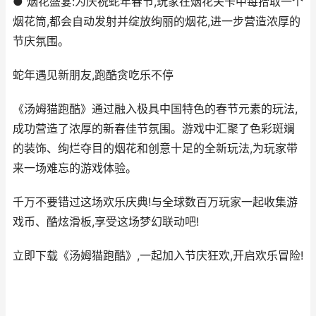
● 烟花盛宴:为庆祝蛇年春节,玩家在烟花关卡中每拾取一个
烟花筒,都会自动发射并绽放绚丽的烟花,进一步营造浓厚的
节庆氛围。
蛇年遇见新朋友,跑酷贪吃乐不停
《汤姆猫跑酷》通过融入极具中国特色的春节元素的玩法,
成功营造了浓厚的新春佳节氛围。游戏中汇聚了色彩斑斓
的装饰、绚烂夺目的烟花和创意十足的全新玩法,为玩家带
来一场难忘的游戏体验。
千万不要错过这场欢乐庆典!与全球数百万玩家一起收集游
戏币、酷炫滑板,享受这场梦幻联动吧!
立即下载《汤姆猫跑酷》,一起加入节庆狂欢,开启欢乐冒险!