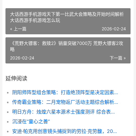
大话西游手机游戏天下第一比武大会策略及开始时间解析
大话西游手机游戏怎么玩
« 上一篇
2026-02-24
《荒野大镖客：救赎2》销量突破7000万 荒野大镖客2攻
略
2026-02-24
下一篇 »
延伸阅读
阴阳师阵型组合策略：打造绝顶阵型是决定因素 阴阳师阵营搭配
传奇霸业策略：二月宠物返厂活动主题综合解析 传奇霸业策略怎么玩
明日方舟：烛煌六星本源术士强度测评 综合表现略显依赖队友 明日方舟烛煌
沉浸在“童心之善”
安迪·帕克用创意镜头捕捉到的劳拉·克劳馥，2025年2月4日官网新闻 安迪的pasta