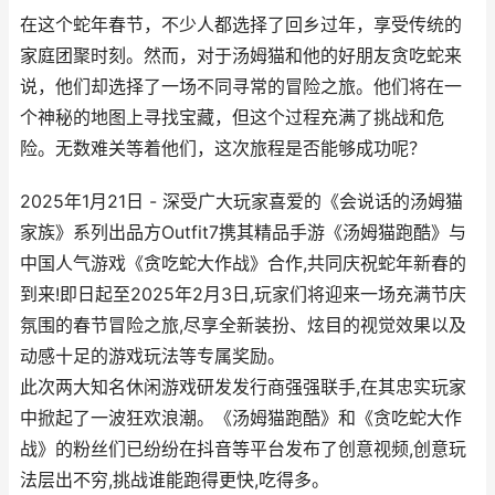
在这个蛇年春节，不少人都选择了回乡过年，享受传统的
家庭团聚时刻。然而，对于汤姆猫和他的好朋友贪吃蛇来
说，他们却选择了一场不同寻常的冒险之旅。他们将在一
个神秘的地图上寻找宝藏，但这个过程充满了挑战和危
险。无数难关等着他们，这次旅程是否能够成功呢？
2025年1月21日 - 深受广大玩家喜爱的《会说话的汤姆猫
家族》系列出品方Outfit7携其精品手游《汤姆猫跑酷》与
中国人气游戏《贪吃蛇大作战》合作,共同庆祝蛇年新春的
到来!即日起至2025年2月3日,玩家们将迎来一场充满节庆
氛围的春节冒险之旅,尽享全新装扮、炫目的视觉效果以及
动感十足的游戏玩法等专属奖励。
此次两大知名休闲游戏研发发行商强强联手,在其忠实玩家
中掀起了一波狂欢浪潮。《汤姆猫跑酷》和《贪吃蛇大作
战》的粉丝们已纷纷在抖音等平台发布了创意视频,创意玩
法层出不穷,挑战谁能跑得更快,吃得多。