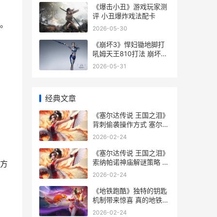
《爆击小丑》游戏玩家测
评 小丑爆炸戏法配卡
。
2026-05-30
《崩坏3》悍妇锄地脚打
吼姆天王810打法 崩坏三
kiana
2026-05-31
经典文章
《塞尔达传说 王国之泪》
背刺偷袭操作方式 塞尔达
传说缩小帽图文攻略
2026-02-24
《塞尔达传说 王国之泪》
索纳帕诺神庙解谜策略 塞
方
尔达传说旷野之息
2026-02-24
《地铁跑酷》独特的钥匙
机制带来惊喜 真的地铁跑
酷
2026-02-24