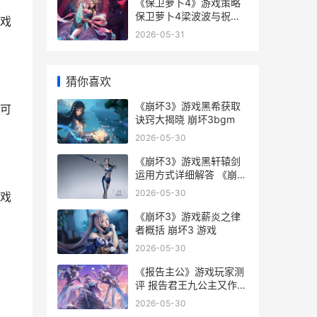
《保卫萝卜4》游戏策略
保卫萝卜4梁波波与祝秋
戏
秋第15关
2026-05-31
猜你喜欢
《崩坏3》游戏黑希获取
可
诀窍大揭晓 崩坏3bgm
2026-05-30
《崩坏3》游戏黑轩辕剑
运用方式详细解答 《崩坏
3》游戏攻略
2026-05-30
戏
《崩坏3》游戏薪炎之律
者概括 崩坏3 游戏
2026-05-30
《报告主公》游戏玩家测
评 报告君王九公主又作死
了全文免费阅读
2026-05-30