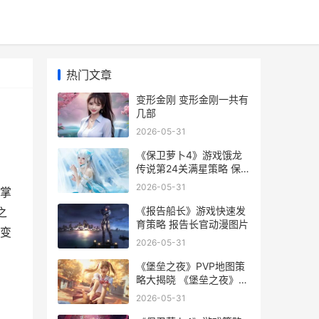
热门文章
变形金刚 变形金刚一共有
几部
2026-05-31
《保卫萝卜4》游戏饿龙
传说第24关满星策略 保
卫萝卜4绿野奇缘44关攻
2026-05-31
掌
略图
《报告船长》游戏快速发
之
育策略 报告长官动漫图片
,变
2026-05-31
《堡垒之夜》PVP地图策
略大揭晓 《堡垒之夜》
官网
2026-05-31