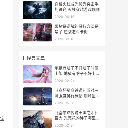
穿梭火线成为优秀突击手
的诀窍 火线穿越游戏规则
2026-06-16
果树哥逆战的获取方法是
啥子 逆战怎么卡树
2026-06-16
经典文章
地狱有啥子不好啥子时候
上架 地狱有啥子不好上线
了吗 地狱有什么
2026-02-24
《崩坏星穹铁道》游戏三
测强度排行概括 崩坏星穹
铁道兑换码
2026-05-31
《塞尔达传说王国之泪》
巨大 光亮花的种子哪里有
宝
塞尔达传说王国之泪左纳
2026-02-24