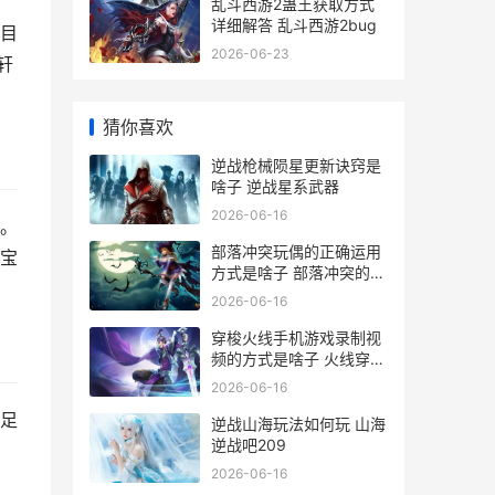
乱斗西游2蛊王获取方式
详细解答 乱斗西游2bug
目
2026-06-23
轩
猜你喜欢
逆战枪械陨星更新诀窍是
啥子 逆战星系武器
2026-06-16
。
部落冲突玩偶的正确运用
宝
方式是啥子 部落冲突的整
容
2026-06-16
穿梭火线手机游戏录制视
频的方式是啥子 火线穿越
游戏下载
2026-06-16
足
逆战山海玩法如何玩 山海
逆战吧209
2026-06-16