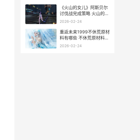
乌装置
《火山的女儿》阿斯贝尔
讨伐战完成策略 火山的女
儿礼物
2026-02-24
重返未来1999不休荒原材
料有哪些 不休荒原材料说
明 重返未来1999不休荒
2026-02-24
原布局