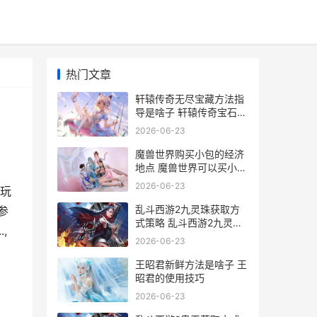
热门文章
轩辕传奇无尽宝藏方法指
导是啥子 轩辕传奇宝石合
成
2026-06-23
魔兽世界购买小包的经济
地点 魔兽世界可以买小时
的吗
2026-06-23
玩
乱斗西游2九灵珠获取方
参
式策略 乱斗西游2九灵元
,
圣和弥勒佛哪个好
2026-06-23
王昭君新鲜方法是啥子 王
昭君的使用技巧
2026-06-23