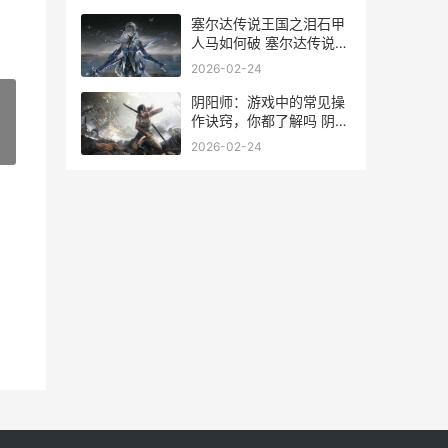
塞尔达传说王国之泪石甲
人马如何破 塞尔达传说王
国之泪最强武器
2026-02-24
阴阳师：游戏中的常见操
作诀窍，你都了解吗 阴阳
师游戏中订阅内容怎么取
»
2026-02-24
消