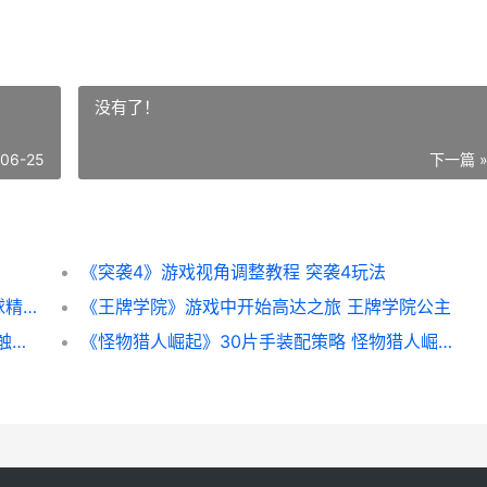
没有了！
-06-25
下一篇 
《突袭4》游戏视角调整教程 突袭4玩法
《网球精英3》游戏中的削球诀窍和策略 网球精英3无限金币
《王牌学院》游戏中开始高达之旅 王牌学院公主
《触手战争》游戏三种玩法的不同差异解析 触手战略简
《怪物猎人崛起》30片手装配策略 怪物猎人崛起柔软的厚皮如何获得