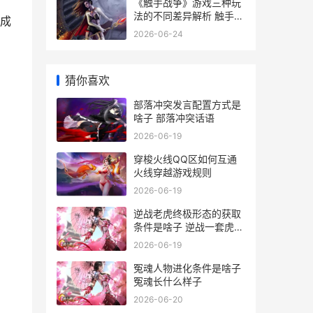
《触手战争》游戏三种玩
法的不同差异解析 触手战
成
略简
2026-06-24
猜你喜欢
部落冲突发言配置方式是
啥子 部落冲突话语
2026-06-19
穿梭火线QQ区如何互通
火线穿越游戏规则
2026-06-19
逆战老虎终极形态的获取
条件是啥子 逆战一套虎王
多少钱
2026-06-19
冤魂人物进化条件是啥子
冤魂长什么样子
2026-06-20