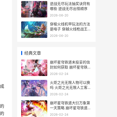
逆战无尽玩法抽奖诀窍有
哪些 逆战无尽出怪顺序
2026-06-20
穿梭火线机甲玩法的方法
是啥子 穿越火线枪战王者
机甲
2026-06-20
经典文章
崩坏星穹铁道未投妥的信
封如何获取 崩坏星穹铁道
未成年退款
2026-02-24
火炬之光无限人物可以换
成
吗 火炬之光无限人工客服
电话
2026-02-24
崩坏星穹铁道大衍万象第
的
一天策略 崩坏星穹铁道大
保底多少抽
的
2026-02-24