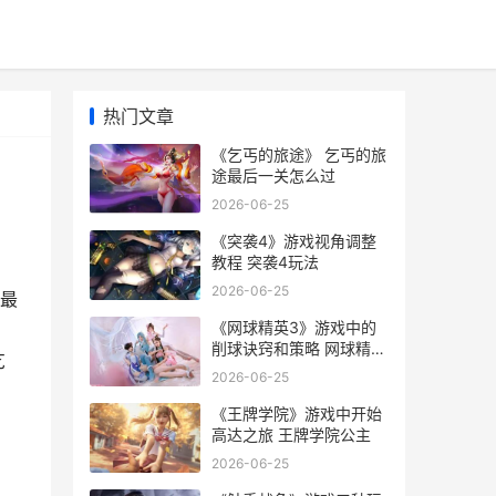
热门文章
《乞丐的旅途》 乞丐的旅
途最后一关怎么过
2026-06-25
《突袭4》游戏视角调整
教程 突袭4玩法
2026-06-25
最
《网球精英3》游戏中的
：
削球诀窍和策略 网球精英
乞
3无限金币
2026-06-25
《王牌学院》游戏中开始
高达之旅 王牌学院公主
2026-06-25