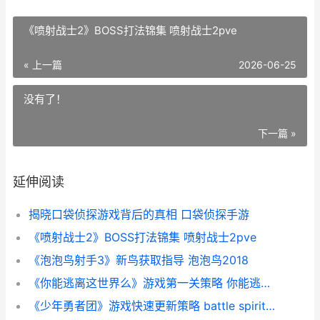
《喷射战士2》BOSS打法锦集 喷射战士2pve
« 上一篇
2026-06-25
没有了！
下一篇 »
延伸阅读
揭晓口袋侦探游戏背后的真相 口袋侦探手游
《喷射战士2》BOSS打法锦集 喷射战士2pve
《泡泡鸟射手3》新鸟获取指导 泡泡鸟2018
《你能逃离这世界么》游戏第一关策略 你能逃脱吗游戏攻略
《少年勇者团》游戏快速更新策略 battle spirits 少年勇者