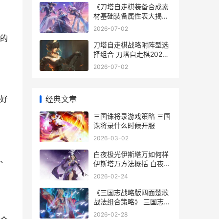
《刀塔自走棋装备合成素
材基础装备属性表大揭
晓》 刀塔自走棋新装备
2026-07-02
的
刀塔自走棋战略附阵型选
择组合 刀塔自走棋2020
主流阵容
2026-07-02
好
经典文章
三国诛将录游戏策略 三国
诛将录什么时候开服
2026-03-02
白夜极光伊斯塔万如何样
、
伊斯塔万方法概括 白夜极
光ss star
2026-02-24
《三国志战略版四面楚歌
战法组合策略》 三国志战
略版灵犀官方版本
2026-02-28