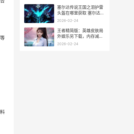
合
塞尔达传说王国之泪护雷
头盔在哪里获取 塞尔达传
说王国之泪
2026-02-24
王者精简版：英雄皮肤局
外娱乐另下载，内存减半
等
王者荣耀精简版最新下载
2026-02-24
料