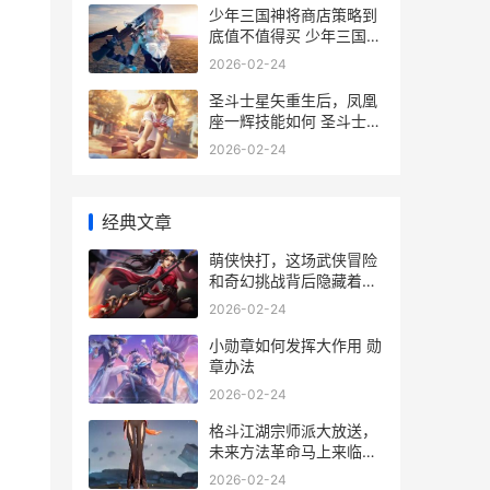
少年三国神将商店策略到
底值不值得买 少年三国志
神将
2026-02-24
圣斗士星矢重生后，凤凰
座一辉技能如何 圣斗士星
矢重生2
2026-02-24
经典文章
萌侠快打，这场武侠冒险
和奇幻挑战背后隐藏着啥
子秘密 萌面侠吖
2026-02-24
小勋章如何发挥大作用 勋
章办法
2026-02-24
格斗江湖宗师派大放送，
未来方法革命马上来临，
你准备好了吗 江湖格斗哪
2026-02-24