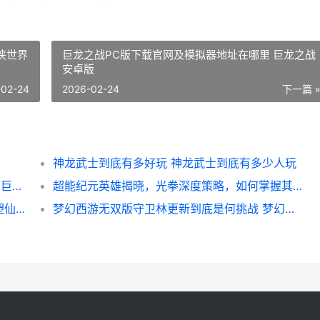
侠世界
巨龙之战PC版下载官网及模拟器地址在哪里 巨龙之战
安卓版
-02-24
2026-02-24
下一篇 
神龙武士到底有多好玩 神龙武士到底有多少人玩
巨龙之战PC版下载官网及模拟器地址在哪里 巨龙之战安卓版
超能纪元英雄揭晓，光拳深度策略，如何掌握其终极力量 超能纪元女主有几个
小仙看招游戏界面首曝，简约美学能不能重塑仙侠世界新视界 小仙平台
梦幻西游无双版守卫林更新到底是何挑战 梦幻西游经典版