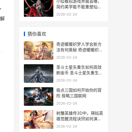
小仙看招游戏界面首曝，
简约美学能不能重塑仙侠
了
世界新视界 小仙平台
2026-02-24
解
猜你喜欢
奇迹暖暖织梦人学会新方
法有何奥秘 奇迹暖暖织梦
所有套装
2026-02-24
圣斗士星矢重生如何高效
刷金币 圣斗士星矢重生阵
容推荐
2026-02-24
极点三国如何开始你的冒
险 极略三国联网
2026-02-24
射雕英雄传3D中，瑛姑英
雄觉醒流程诀窍如何演变
射雕英雄传3d官网攻略
2026-02-24