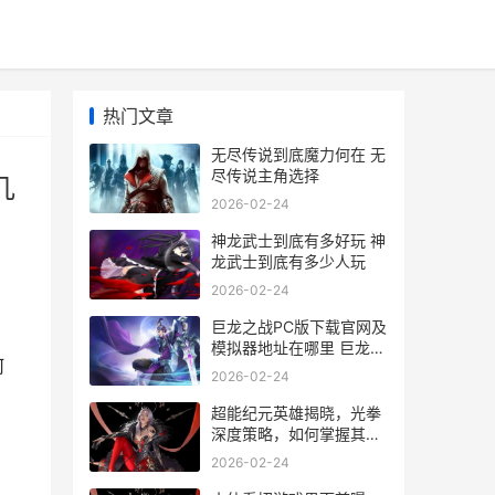
热门文章
无尽传说到底魔力何在 无
尽传说主角选择
几
2026-02-24
神龙武士到底有多好玩 神
龙武士到底有多少人玩
2026-02-24
巨龙之战PC版下载官网及
，
模拟器地址在哪里 巨龙之
何
战安卓版
2026-02-24
超能纪元英雄揭晓，光拳
深度策略，如何掌握其终
极力量 超能纪元女主有几
2026-02-24
个