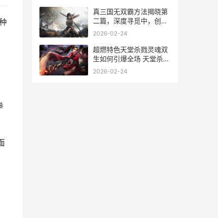
个职业厉害
真三国无双霸方法揭晓第
二篇，深度寻觅中，创新
种
尝试到底有何惊喜 真三国
2026-02-24
无双霸玩法视频
超燃特色天堂杀戮灵魂双
生如何引爆全场 天堂杀戮
最新版本下载
2026-02-24
拳
面