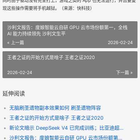
同时由于驱动没有完全打上，游戏之类的 App 也无法运行，并且要复
现这些操作需要将手机越狱。（来源：快科技）
沙利文报告：度娘智能云自研 GPU 云市场份额第一，全栈
AI 能力持续领先 沙利文生平
« 上一篇
2026-02-24
王者之证的开始方式是啥子 王者之证2020
2026-02-24
下一篇 »
延伸阅读
无脑刷圣遗物副本效果如何 刷圣遗物阵容
王者之证的开始方式是啥子 王者之证2020
新论文暗示 DeepSeek V4 已完成训练；比亚迪超特斯拉，全球第一；传现在没有标准版iPhone｜极客早了解 论文新意怎么说
沙利文报告：度娘智能云自研 GPU 云市场份额第一，全栈 AI 能力持续领先 沙利文生平