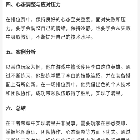
四、心态调整与应对压力
在排位赛中，保持良好的心态至关重要。面对失败和压
力，要学会调整自己的情绪，保持冷静。也要学会从失败
中吸取教训，不断提升自己的技术水平。
五、案例分析
以某位玩家为例，他在游戏中擅长使用李白这位英雄。通
过不断练习，他熟练掌握了李白的技能连招，并在装备搭
配上有所创新。在一场排位赛中，他凭借出色的个人技术
和团队协作，成功带领队伍取得了胜利，实现了满星。
六、总结
在王者荣耀中实现满星并非易事，需要玩家在熟悉英雄、
掌握地图意识、团队协作、心态调整等方面下功夫。通过