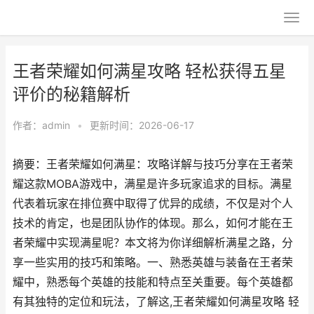
王者荣耀如何满星攻略 轻松获得五星
评价的秘籍解析
作者：
admin
•
更新时间：2026-06-17
摘要：王者荣耀如何满星：攻略详解与技巧分享在王者荣
耀这款MOBA游戏中，满星是许多玩家追求的目标。满星
代表着玩家在排位赛中取得了优异的成绩，不仅是对个人
技术的肯定，也是团队协作的体现。那么，如何才能在王
者荣耀中实现满星呢？本文将为你详细解析满星之路，分
享一些实用的技巧和策略。一、熟悉英雄与装备在王者荣
耀中，熟悉每个英雄的技能和特点至关重要。每个英雄都
有其独特的定位和玩法，了解这,王者荣耀如何满星攻略 轻