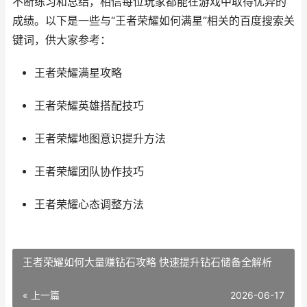
不断练习和总结，相信每位玩家都能在游戏中取得优异的
成绩。以下是一些与“王者荣耀如何满星”相关的百度搜索关
键词，供大家参考：
王者荣耀满星攻略
王者荣耀英雄搭配技巧
王者荣耀地图意识提升方法
王者荣耀团队协作技巧
王者荣耀心态调整方法
王者荣耀如何大量赚钻石攻略 快速提升钻石储备全解析
« 上一篇
2026-06-17