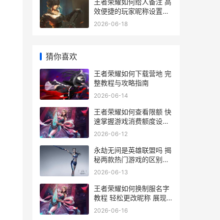
王者荣耀如何给人备注 高
效便捷的玩家昵称设置技
巧解析
2026-06-18
猜你喜欢
王者荣耀如何下载营地 完
整教程与攻略指南
2026-06-14
王者荣耀如何查看限额 快
速掌握游戏消费额度设置
技巧
2026-06-12
永劫无间是英雄联盟吗 揭
秘两款热门游戏的区别与
联系
2026-06-13
王者荣耀如何换制服名字
教程 轻松更改昵称 展现
个性风采
2026-06-16