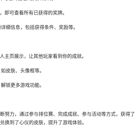
选项，即可查看所有已获得的奖牌。
的详细信息，包括获得条件、奖励等。
个人主页展示，让其他玩家看到你的成就。
，如皮肤、头像框等。
，解锁更多游戏功能。
断努力，通过参与排位赛、完成成就、参与活动等方式，获得了
兑换到了心仪的皮肤，提升了游戏体验。