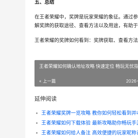
五、总结
在王者荣耀中，奖牌是玩家荣耀的象征。通过参
解奖牌的获取途径、查看方法以及用途，有助于
王者荣耀的奖牌如何看到：奖牌获取、查看方法
王者荣耀如何确认地址攻略 快速定位 畅玩无忧
« 上一篇
2026
延伸阅读