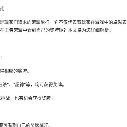
南
牌是玩家们追求的荣耀象征。它不仅代表着玩家在游戏中的卓越表
在王者荣耀中看到自己的奖牌呢？本文将为您详细解析。
：
获得相应的奖牌。
五杀”、“超神”等，均可获得奖牌。
或挑战，也有机会获得奖牌。
，即可看到自己的奖牌情况。