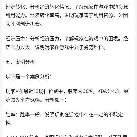
经济转化：分析经济转化情况，了解玩家在游戏中的资源
利用能力。经济转化率高，说明玩家善于利用资源，为团
队胜利创造机会。
经济压力：分析经济压力，了解玩家在游戏中的困境。经
济压力过大，说明玩家在游戏中处于劣势地位。
五、案例分析
以下是一个案例分析：
玩家A在最近10场排位赛中，胜率为60%，KDA为4.5，经
济领先率为50%。分析如下：
胜率：胜率一般，说明玩家在游戏中存在一定的不稳定
性。