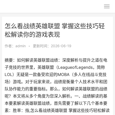
怎么看战绩英雄联盟 掌握这些技巧轻
松解读你的游戏表现
作者：
admin
•
更新时间：2026-06-19
摘要：如何解读英雄联盟战绩：深度解析与提升之道在电
子竞技的世界里，英雄联盟（LeagueofLegends，简称
LOL）无疑是一款备受欢迎的MOBA（多人在线战斗竞技
场）游戏。对于玩家来说，战绩是衡量个人技术水平和团
队协作能力的重要指标。那么，如何解读英雄联盟的战绩
呢？本文将从多个角度为您深入解析。一、战绩解读的基
本要素解读英雄联盟战绩，首先需要了解以下几个基本要
素：胜率：指,怎么看战绩英雄联盟 掌握这些技巧轻松解读