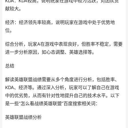
KDA：KDA较高，说明玩家在游戏中较为活跃，对团队贡
献较大。
经济：经济领先率较高，说明玩家在游戏中处于优势地
位。
综合分析，玩家A在游戏中表现良好，但胜率不稳定，需要
进一步分析原因，如心态调整、英雄选择等。
总结
解读英雄联盟战绩需要从多个角度进行分析，包括胜率、
KDA、经济等。通过深入分析，玩家可以了解自己在游戏
中的优劣势，从而有针对性地提升自己的技术水平。以下
是一些“怎么看战绩英雄联盟”百度搜索相关词：
英雄联盟战绩分析