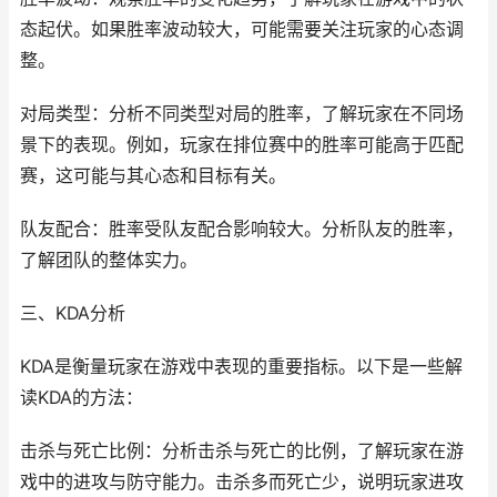
态起伏。如果胜率波动较大，可能需要关注玩家的心态调
整。
对局类型：分析不同类型对局的胜率，了解玩家在不同场
景下的表现。例如，玩家在排位赛中的胜率可能高于匹配
赛，这可能与其心态和目标有关。
队友配合：胜率受队友配合影响较大。分析队友的胜率，
了解团队的整体实力。
三、KDA分析
KDA是衡量玩家在游戏中表现的重要指标。以下是一些解
读KDA的方法：
击杀与死亡比例：分析击杀与死亡的比例，了解玩家在游
戏中的进攻与防守能力。击杀多而死亡少，说明玩家进攻