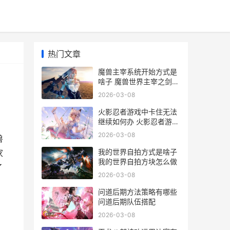
热门文章
魔兽主宰系统开始方式是
啥子 魔兽世界主宰之剑在
哪
2026-03-08
火影忍者游戏中卡住无法
继续如何办 火影忍者游戏
中的神驹宇智波斑
2026-03-08
兽
我的世界自拍方式是啥子
家
我的世界自拍方块怎么做
了
2026-03-08
问道后期方法策略有哪些
问道后期队伍搭配
2026-03-08