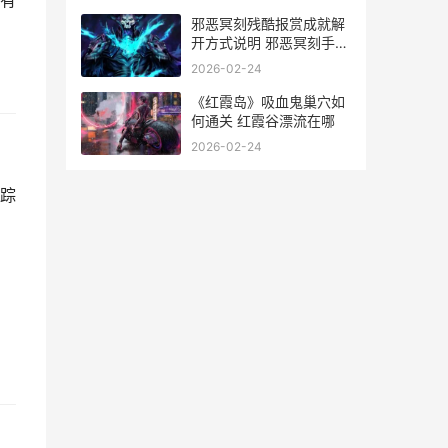
有
载
邪恶冥刻残酷报赏成就解
开方式说明 邪恶冥刻手游
版下载
2026-02-24
《红霞岛》吸血鬼巢穴如
何通关 红霞谷漂流在哪
2026-02-24
踪