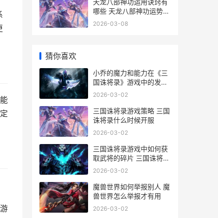
天龙八部神功运用诀窍有
哪些 天龙八部神功运势怎
系
么看
2026-03-08
更
猜你喜欢
小乔的魔力和能力在《三
国诛将录》游戏中的发挥
小乔力气大吗
2026-03-02
能
三国诛将录游戏策略 三国
定
诛将录什么时候开服
2026-03-02
三国诛将录游戏中如何获
取武将的碎片 三国诛将录
公测时间
2026-03-02
魔兽世界如何举报别人 魔
兽世界怎么举报才有用
游
2026-03-02