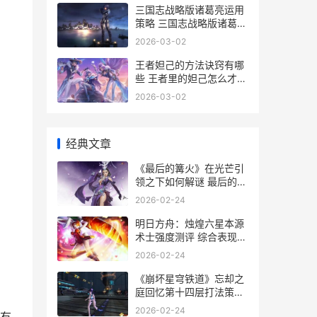
三国志战略版诸葛亮运用
策略 三国志战略版诸葛亮
赵云张飞
2026-03-02
王者妲己的方法诀窍有哪
，
些 王者里的妲己怎么才能
玩的很厉害
2026-03-02
经典文章
《最后的篝火》在光芒引
领之下如何解谜 最后的篝
火 阅读答案
2026-02-24
明日方舟：烛煌六星本源
术士强度测评 综合表现略
显依赖队友 明日方舟烛煌
2026-02-24
《崩坏星穹铁道》忘却之
庭回忆第十四层打法策略
崩坏星穹铁道官方正版下
2026-02-24