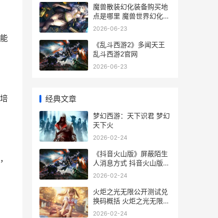
魔兽散装幻化装备购买地
点是哪里 魔兽世界幻化装
饰品
2026-06-23
能
《乱斗西游2》多闻天王
乱斗西游2官网
2026-06-23
培
经典文章
梦幻西游：天下识君 梦幻
天下火
2026-02-24
《抖音火山版》屏蔽陌生
果，
人消息方式 抖音火山版
2025最新版下载安装
2026-02-24
火炬之光无限公开测试兑
换码概括 火炬之光无限公
牛之怒血量不足怎么解决
2026-02-24