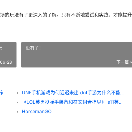
炼场的玩法有了更深入的了解。只有不断地尝试和实践，才能提
玩
没有了！
-06-28
下一篇 
器
DNF手机游戏为何迟迟未出 dnf手游为什么不能玩
《LOL英勇投弹手装备和符文组合指导》 s11英勇投弹手新版本出装
HorsemanGO