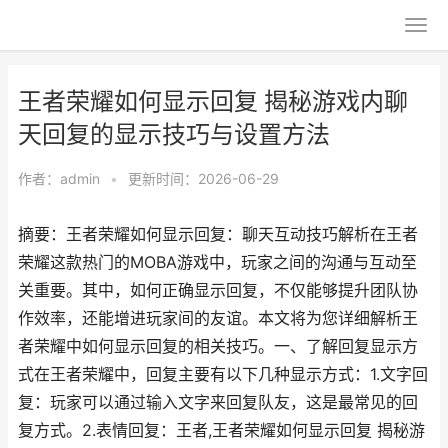
王者荣耀如何显示回复 揭秘游戏内聊
天回复的显示技巧与设置方法
作者：
admin
•
更新时间：2026-06-29
摘要：王者荣耀如何显示回复：聊天互动技巧解析在王者
荣耀这款热门的MOBA游戏中，玩家之间的沟通与互动至
关重要。其中，如何正确显示回复，不仅能够提升团队协
作效率，还能增进玩家间的友谊。本文将为您详细解析王
者荣耀中如何显示回复的相关技巧。一、了解回复显示方
式在王者荣耀中，回复主要有以下几种显示方式：1.文字回
复：玩家可以通过输入文字来回复队友，这是最常见的回
复方式。2.表情回复：王者,王者荣耀如何显示回复 揭秘游