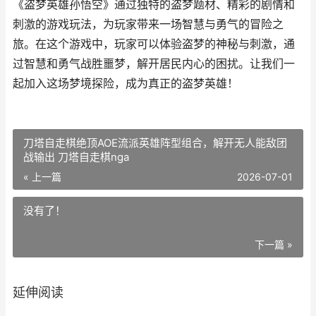
《盗梦英雄孙悟空》通过独特的盗梦题材、精彩的剧情和
刺激的游戏玩法，为玩家带来一场智慧与勇气的冒险之
旅。在这个游戏中，玩家可以体验盗梦的神秘与刺激，通
过智慧和勇气战胜噩梦，解开居民内心的困扰。让我们一
起加入这场梦境探险，成为真正的盗梦英雄！
刀塔自走棋绝顶AOE流派英雄阵型组合，解开无人能敌团
战输出 刀塔自走棋nga
« 上一篇
2026-07-01
没有了！
下一篇 »
延伸阅读