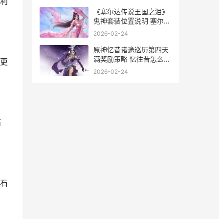
利
《塞尔达传说王国之泪》
鬼神套装位置说明 塞尔达
传说王国之泪人马位置
2026-02-24
原神忆昔诸途巡历第四天
满奖励策略 忆往昔怎么触
更
发
2026-02-24
高
石