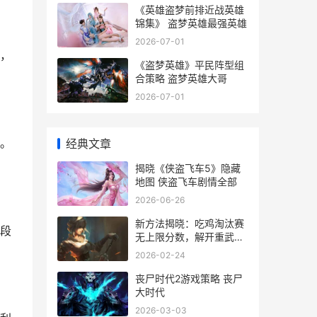
《英雄盗梦前排近战英雄
锦集》 盗梦英雄最强英雄
2026-07-01
，
《盗梦英雄》平民阵型组
合策略 盗梦英雄大哥
2026-07-01
。
经典文章
揭晓《侠盗飞车5》隐藏
地图 侠盗飞车剧情全部
2026-06-26
新方法揭晓：吃鸡淘汰赛
段
无上限分数，解开重武器
战斗诀窍 新型吃法
2026-02-24
丧尸时代2游戏策略 丧尸
大时代
2026-03-03