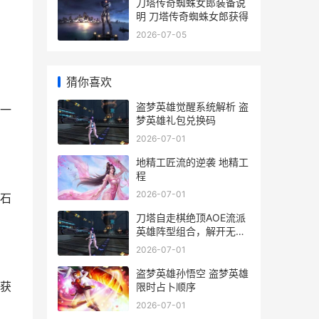
刀塔传奇蜘蛛女郎装备说
明 刀塔传奇蜘蛛女郎获得
2026-07-05
猜你喜欢
盗梦英雄觉醒系统解析 盗
一
梦英雄礼包兑换码
2026-07-01
地精工匠流的逆袭 地精工
程
2026-07-01
石
刀塔自走棋绝顶AOE流派
英雄阵型组合，解开无人
能敌团战输出 刀塔自走棋
2026-07-01
nga
盗梦英雄孙悟空 盗梦英雄
获
限时占卜顺序
2026-07-01