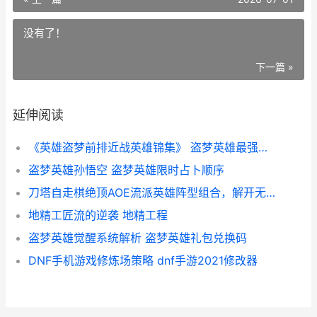
没有了！
下一篇 »
延伸阅读
《英雄盗梦前排近战英雄锦集》 盗梦英雄最强英雄
盗梦英雄孙悟空 盗梦英雄限时占卜顺序
刀塔自走棋绝顶AOE流派英雄阵型组合，解开无人能敌团战输出 刀塔自走棋nga
地精工匠流的逆袭 地精工程
盗梦英雄觉醒系统解析 盗梦英雄礼包兑换码
DNF手机游戏修炼场策略 dnf手游2021修改器